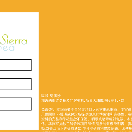
區域: 烏溪沙
期數的街道名稱及門牌號數: 新界大埔市地段第157號
免責聲明:
本網頁並不是發展項目之官方網站網頁。本宣傳
只供閱覽;不聲明或保證所提供訊息的準確性和完整性。在
資料的完整和準確性恕不保證、明示或暗示絕對無誤。本
係。準買家如欲了解發展項目詳情,請參閱售樓說明書。
動,或撤回而不經提前通知,並可能受特別條款約束。因使