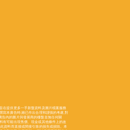
旨在提供更多一手新盤資料及圖片檔案服務
撰寫本廣告時,雖已作出合理和謹慎的考慮,對
廣告內的圖片與發展商的樓盤並無任何關
資料有可能出現售價、現金或其他條件上的改
用此資料而直接或間接引致的損失或損毀。本