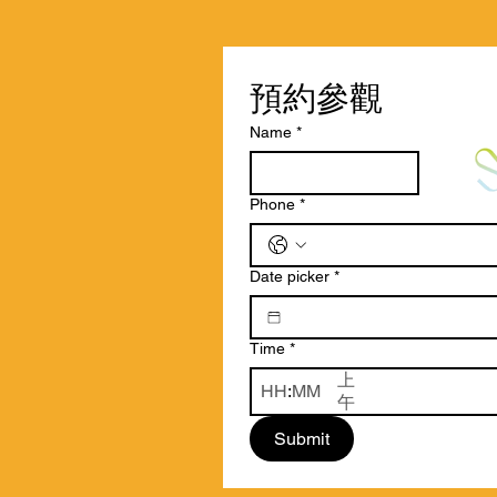
預約參觀
Name
*
Phone
*
Date picker
*
Time
*
上
:
午
Submit