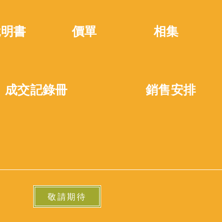
說明書
價單
相集
成交記錄冊
​銷售安排
敬請期待