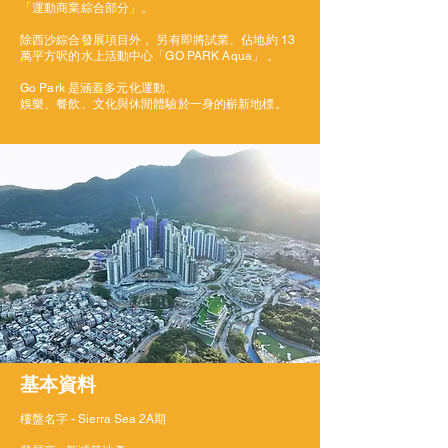
「運動商業綜合部分」。
除西沙綜合發展項目外， 另有即將試業、佔地約 13
萬平方呎的水上活動中心「GO PARK Aqua」 。
Go Park 是涵蓋多元化運動、
娛樂、餐飲、文化與休閒體驗於一身的嶄新地標。
基本資料
樓盤名字 - Sierra Sea 2A期