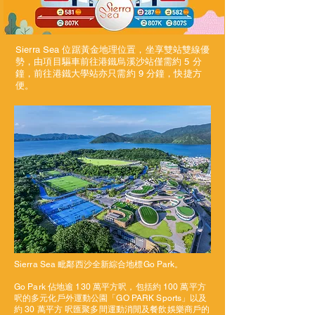
Sierra Sea 位踞黃金地理位置，坐享雙站雙線優
勢，由項目驅車前往港鐵烏溪沙站僅需約 5 分
鐘，前往港鐵大學站亦只需約 9 分鐘，快捷方
便。
Sierra Sea 毗鄰西沙全新綜合地標Go Park。
Go Park 佔地逾 130 萬平方呎，包括約 100 萬平方
呎的多元化戶外運動公園「GO PARK Sports」以及
約 30 萬平方 呎匯聚多間運動消閒及餐飲娛樂商戶的